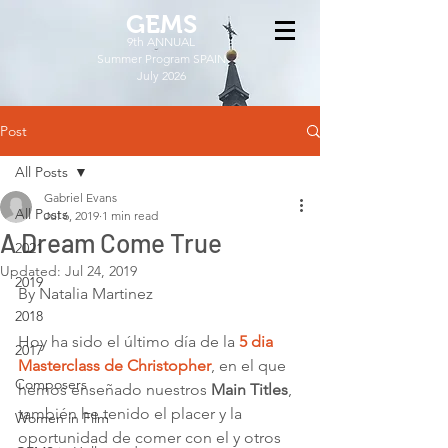
GEMS
9th ANNUAL
Summer Program SPAIN
July 2026
Post
All Posts
Gabriel Evans
All Posts
Jul 6, 2019
1 min read
A Dream Come True
2021
Updated:
Jul 24, 2019
2019
By Natalia Martinez
2018
Hoy ha sido el último día de la 
5 dia 
2017
Masterclass de Christopher
, en el que 
Composers
hemos enseñado nuestros 
Main Titles
, 
también he tenido el placer y la 
Women in Film
oportunidad de comer con el y otros 