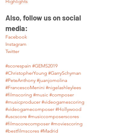
Highlights
Also, follow us on social 
media:
Facebook
Instagram
Twitter
#scorespain
#GEMS2019
#ChristopherYoung
#GarrySchyman
#PeteAnthony
#juanjomolina
#FrancescoMenini
#nigelashleylees
#filmscoring
#music
#composer
#musicproducer
#videogamescoring
#videogamecomposer
#Hollywood
#uscscore
#musiccomposerscores
#filmscorecomposer
#moviescoring
#bestfilmscores
#Madrid