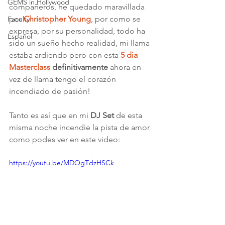
GEMS in Hollywood
compañeros, he quedado maravillada 
por 
Christopher Young
, por como se 
Faculty
expresa, por su personalidad, todo ha 
Español
sido un sueño hecho realidad, mi llama 
estaba ardiendo pero con esta 
5 dia 
Masterclass
 definitivamente
 ahora en 
vez de llama tengo el corazón 
incendiado de pasión!
Tanto es así que en mi 
DJ Set
 de esta 
misma noche incendie la pista de amor 
como podes ver en este video:
https://youtu.be/MDOgTdzHSCk