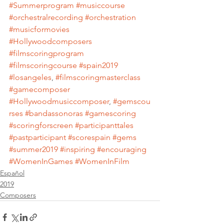
#Summerprogram
#musiccourse
#orchestralrecording
#orchestration
#musicformovies
#Hollywoodcomposers
#filmscoringprogram
#filmscoringcourse
#spain2019
#losangeles
, 
#filmscoringmasterclass
#gamecomposer
#Hollywoodmusiccomposer
, 
#gemscou
rses
#bandassonoras
#gamescoring
#scoringforscreen
#participanttales
#pastparticipant
#scorespain
#gems
#summer2019
#inspiring
#encouraging
#WomenInGames
#WomenInFilm
Español
2019
Composers